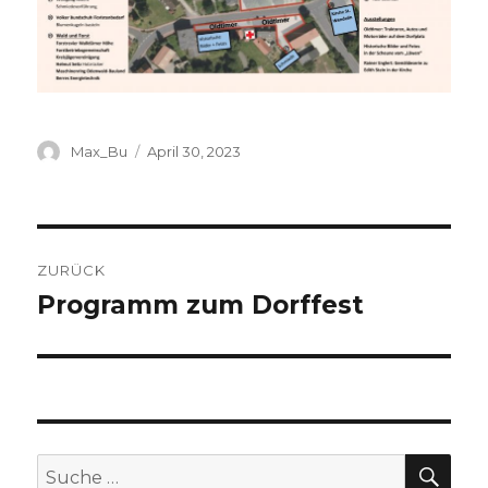
Autor
Veröffentlicht
Max_Bu
April 30, 2023
am
Beitragsnavigation
ZURÜCK
Programm zum Dorffest
Vorheriger
Beitrag:
SU
Suche